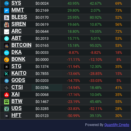
SYS
$0.0024
43.95%
42.67%
69%
MMT
$0.2169
29.80%
2.07%
73%
BLESS
$0.0170
25.95%
80.92%
52%
SIREN
$0.0619
19.66%
10.87%
56%
ARC
$0.0644
18.80%
19.05%
72%
ABT
$0.2013
15.71%
5.01%
53%
BITCOIN
$0.0165
15.18%
95.02%
53%
DKA
$0.0033
-8.87%
-8.82%
18%
BONK
$0.0000
-11.11%
-12.10%
8%
STG
$0.1374
-11.94%
12.30%
35%
KAITO
$0.7855
-13.66%
-28.85%
15%
GODS
$0.0203
-14.75%
-33.03%
5%
CTSI
$0.0256
-14.94%
18.48%
41%
XAI
$0.0068
-17.16%
10.04%
35%
BTW
$0.1467
-23.19%
45.48%
55%
UDS
$0.3285
-33.83%
-52.11%
28%
HFT
$0.0123
-50.99%
39.13%
30%
Powered By
Quantify Crypto