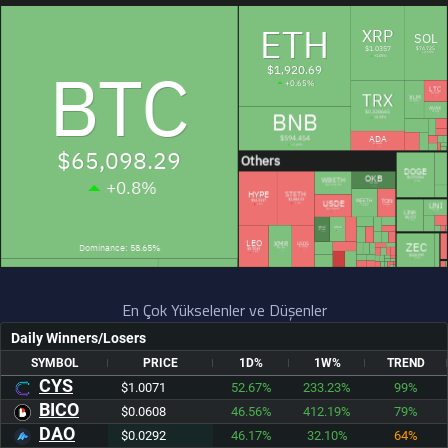
En Çok Yükselenler ve Düşenler
Daily Winners/Losers
SYMBOL
PRICE
1D%
1W%
TREND
CYS
$1.0071
52.67%
233.23%
99%
BICO
$0.0608
46.56%
412.19%
79%
DAO
$0.0292
46.17%
32.10%
64%