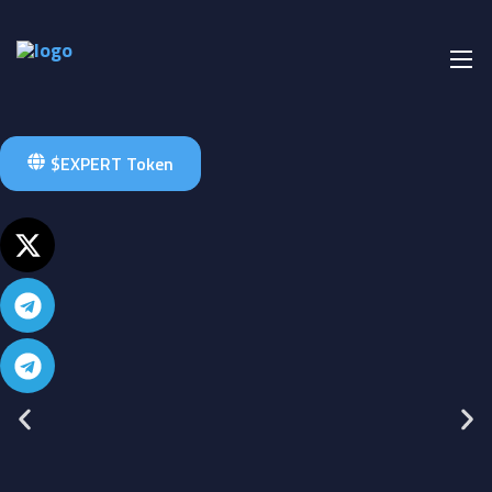
$EXPERT Token
Expert Para
Youtube Kanalı
Son Gelişmelere Sahip Olmak İçin Bizi Takip Edin.
Takip Et